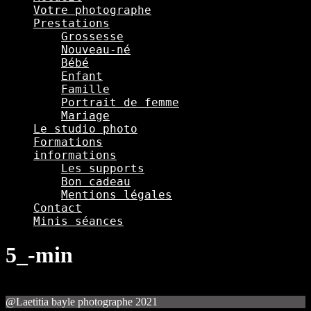
Votre photographe
Prestations
Grossesse
Nouveau-né
Bébé
Enfant
Famille
Portrait de femme
Mariage
Le studio photo
Formations
informations
Les supports
Bon cadeau
Mentions légales
Contact
Minis séances
5_-min
@Laetitia bayle photographe 2021