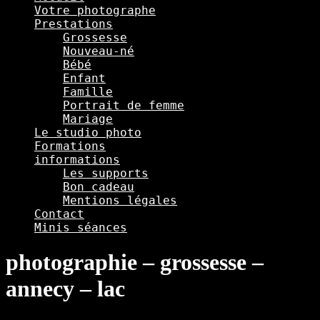
Votre photographe
Prestations
Grossesse
Nouveau-né
Bébé
Enfant
Famille
Portrait de femme
Mariage
Le studio photo
Formations
informations
Les supports
Bon cadeau
Mentions légales
Contact
Minis séances
photographie – grossesse –
annecy – lac